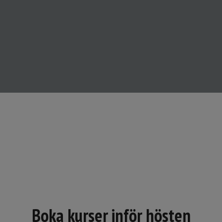
RÄTT HJÄLP
Juridisk hjälp vid frågor, förhandlingar
och tvister
RÄTT UTBILDNING
Allt som rör din vardag på väg
Boka kurser inför hösten