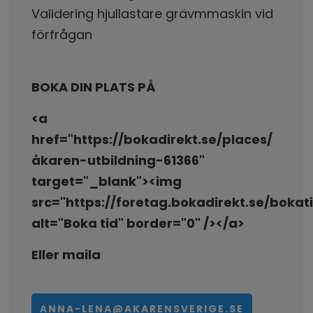
Validering hjullastare grävmmaskin vid
förfrågan
BOKA DIN PLATS PÅ
<a
href="https://bokadirekt.se/places/
åkaren-utbildning-61366"
target="_blank"><img
src="https://foretag.bokadirekt.se/bok
alt="Boka tid" border="0" /></a>
Eller maila
ANNA-LENA@AKARENSVERIGE.SE