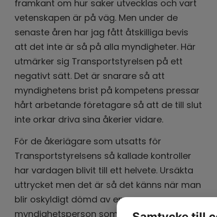
framkant om hur saker utvecklas och vart
vetenskapen är på väg. Men under de
senaste åren har jag fått åtskilliga bevis
att det inte är så på alla myndigheter. Här
utmärker sig Transportstyrelsen på ett
negativt sätt. Det är snarare så att
myndighetens brist på kompetens pressar
hårt arbetande företagare så att de till slut
inte orkar driva sina åkerier vidare.
För de åkeriägare som utsatts för
Transportstyrelsens så kallade kontroller
har vardagen blivit till ett helvete. Ursäkta
uttrycket men det är så det känns när man
blir oskyldigt dömd av en
myndighetsperson som saknar all form av
Samtycke till 