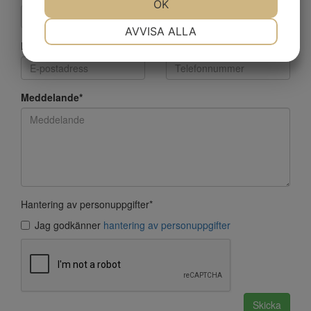
JA
NEJ
OK
JA
NEJ
NÖDVÄNDIG
INSTÄLLNINGAR
AVVISA ALLA
E-postadress
*
Telefonnummer
JA
NEJ
JA
NEJ
MARKNADSFÖRING
STATISTIK
Meddelande
*
Hantering av personuppgifter
*
Jag godkänner
hantering av personuppgifter
Skicka