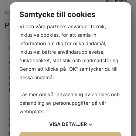
Inkl. moms
Artikelnummer: 014
Tillfälligt slut
Samtycke till cookies
Produktbeskrivning
Vi och våra partners använder teknik,
inklusive cookies, för att samla in
information om dig för olika ändamål,
Kontaktuppgifter
inklusive: bättre användarupplevelse,
Åkaren Sverige AB
funktionalitet, statistik och marknadsföring.
Kronborgsgatan 2 C
252 22 Helsingborg
Genom att klicka på "OK" samtycker du till
dessa ändamål.
E-mail:
kent@akarensverige.se
E-mail:
gunvor@akarensverige.se
Kundtjänst:
0733357260
Läs mer om vår användning av cookies och
behandling av personuppgifter på vår
Ångra köp
webbplats.
Kontakta mig så ringer vi och berättar mer
hur du kan hamna på rätt väg
VISA
DETALJER
Namn
*
Företag