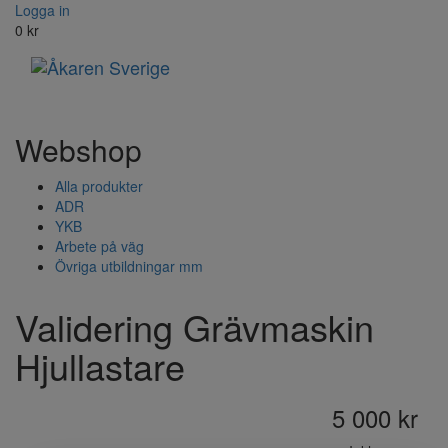
Logga in
0
kr
Toggle
navigati
Webshop
Alla produkter
ADR
YKB
Arbete på väg
Övriga utbildningar mm
Validering Grävmaskin
Hjullastare
5 000
kr