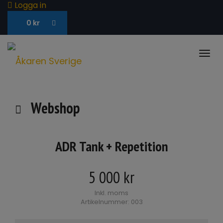
Logga in
0
kr
Togg
navi
Webshop
ADR Tank + Repetition
5 000
kr
Inkl. moms
Artikelnummer: 003