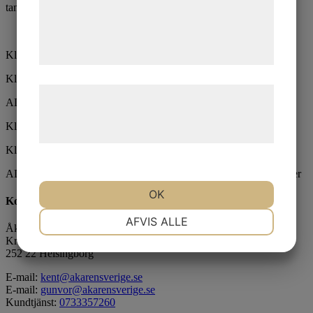
tanktransporter.
de har indsamlet gennem din brug af deres
tjenester. Ved at klikke på 'OK' giver du
samtykke til disse formål.
Klass 1 Explosivt
Klass 1 Repetition
Læs mere om vores brug af cookies og
ADR klass 1 påbyggnadskurs för att få köra explosiva transporter
behandling af persondata på vores
Klass 7 Radioaktivt
hjemmeside.
Klass 7 repetition
ADR klass 7 påbyggnadskurs för att få köra radioaktiva transporter
OK
Kontaktuppgifter
NØDVENDIGE
PRÆFERENCER
AFVIS ALLE
Åkaren Sverige AB
Kronborgsgatan 2 C
252 22 Helsingborg
MARKETING
STATISTIK
E-mail:
kent@akarensverige.se
E-mail:
gunvor@akarensverige.se
Kundtjänst:
0733357260