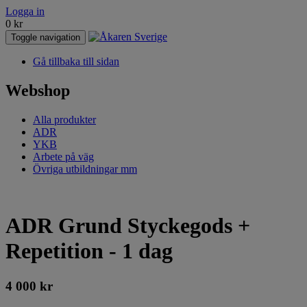
Logga in
0
kr
Toggle navigation
Gå tillbaka till sidan
Webshop
Alla produkter
ADR
YKB
Arbete på väg
Övriga utbildningar mm
ADR Grund Styckegods +
Repetition - 1 dag
4 000
kr